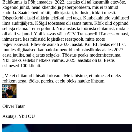
Baltikumis ja Põhjamaades. 2022. aastaks oli tal kasumlik ettevõte,
kogenud juhid, head kliendid ja paberprobleem, mis ei tahtnud
kaduda. Saatelehed trükiti, allkirjastati, kadusid, trükiti uuesti.
Dispetšerid ajasid allkirju telefoni teel taga. Kaubakahjude vaidlused
ilma auditijäljeta. Kõigil tööstuses oli sama mure. Kõik olid õppinud
sellega elama. Tema polnud. Nii alustas ta tööriista ehitamist, mida ta
oli alati vajanud. Ybil kasvas välja ATV Transpordi IT-meeskonnast,
inimestest, kes mõistsid logistikat seestpoolt, mitte toote
tegevuskavast. Ettevõte asutati 2023. aastal. Kui EL teatas eFTI-st,
muutes digitaalsed kaubadokumendid kohustuslikuks alates 2027.
aasta juulist, sai ajastus selgeks. Tööstus peaks moderniseeruma.
Ybil oleks selleks hetkeks valmis. 2025. aastaks oli tal Eestis
esimesed 100 klienti.
„Me ei ehitanud lihtsalt tarkvara. Me tahtsime, et inimestel oleks
rohkem aega, tööks, pereks, et elu oleks natuke lihtsam."
Oliver Tatar
Asutaja, Ybil OÜ