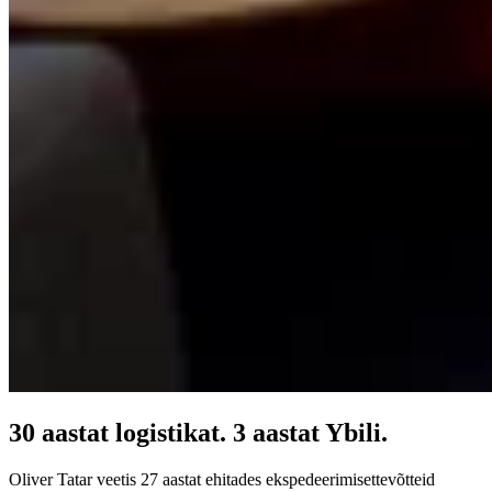
30 aastat logistikat. 3 aastat Ybili.
Oliver Tatar veetis 27 aastat ehitades ekspedeerimisettevõtteid