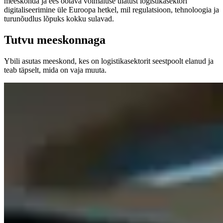
meeskonda ja ees ootava võimaluse ulatust logistikasektori
digitaliseerimine üle Euroopa hetkel, mil regulatsioon, tehnoloogia ja
turunõudlus lõpuks kokku sulavad.
Tutvu meeskonnaga
Ybili asutas meeskond, kes on logistikasektorit seestpoolt elanud ja
teab täpselt, mida on vaja muuta.