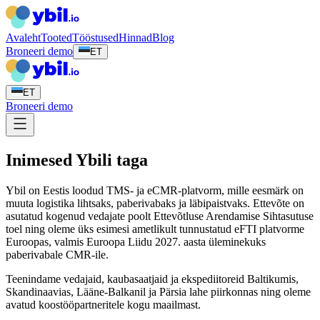
Avaleht
Tooted
Tööstused
Hinnad
Blog
Broneeri demo
ET
ET
Broneeri demo
Inimesed Ybili taga
Ybil on Eestis loodud TMS- ja eCMR-platvorm, mille eesmärk on
muuta logistika lihtsaks, paberivabaks ja läbipaistvaks. Ettevõte on
asutatud kogenud vedajate poolt Ettevõtluse Arendamise Sihtasutuse
toel ning oleme üks esimesi ametlikult tunnustatud eFTI platvorme
Euroopas, valmis Euroopa Liidu 2027. aasta üleminekuks
paberivabale CMR-ile.
Teenindame vedajaid, kaubasaatjaid ja ekspediitoreid Baltikumis,
Skandinaavias, Lääne-Balkanil ja Pärsia lahe piirkonnas ning oleme
avatud koostööpartneritele kogu maailmast.