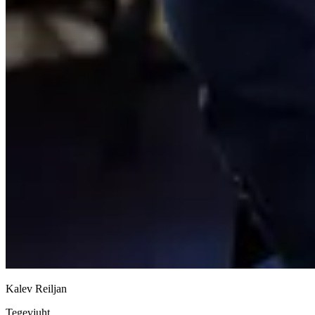
Kalev Reiljan
Tegevjuht