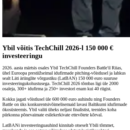
Ybil võitis TechChill 2026-l 150 000 €
investeeringu
2026. aasta märtsis osales Ybil TechChill Founders Battle'il Riias,
ühel Euroopa prestiižseimal idufirmade pitching-võistlusel ja lahkus
sealt Läti äriinglite võrgustiku (LatBAN) 150 000 euro suuruse
investeeringukohustusega. TechChill 2026 tõmbas ligi üle 2000
osaleja, 300+ idufirma ja 250+ investori enam kui 40 riigist.
Kokku jagati võistlusel üle 600 000 euro auhindu ning Founders
Battle on üks konkurentsivõimelisemaid lavasi Baltikumi idufirmade
ökosüsteemis. Ybil valiti üheks neljast finalistist, teenides koha
piirkonna põnevaimate esilekerkivate ettevõtete kõrval.
LatBANi investeeringuauhind kinnitab otseselt Ybili tõmmet,